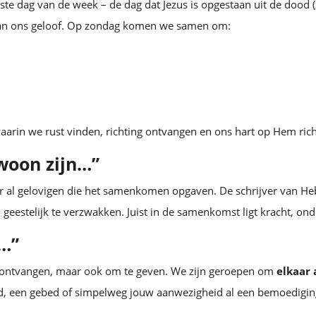
e dag van de week – de dag dat Jezus is opgestaan uit de dood (
 van ons geloof. Op zondag komen we samen om:
waarin we rust vinden, richting ontvangen en ons hart op Hem ric
woon zijn…”
er al gelovigen die het samenkomen opgaven. De schrijver van He
o geestelijk te verzwakken. Juist in de samenkomst ligt kracht, ond
n…”
e ontvangen, maar ook om te geven. We zijn geroepen om
elkaar 
rd, een gebed of simpelweg jouw aanwezigheid al een bemoedigi