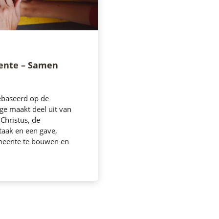
ente – Samen
ebaseerd op de
ige maakt deel uit van
 Christus, de
taak en een gave,
meente te bouwen en