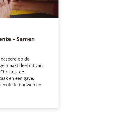
ente – Samen
ebaseerd op de
ige maakt deel uit van
 Christus, de
taak en een gave,
meente te bouwen en